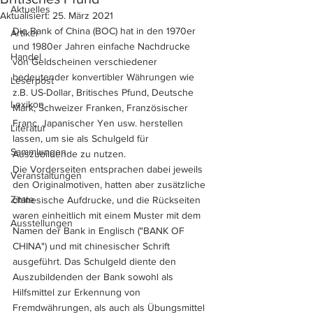
Aktuelles
Aktualisiert:
25. März 2021
Die Bank of China (BOC) hat in den 1970er 
Artikel
und 1980er Jahren einfache Nachdrucke 
Handel
von Geldscheinen verschiedener 
bedeutender konvertibler Währungen wie 
Leserpost
z.B. US-Dollar, Britisches Pfund, Deutsche 
Lexikon
Mark, Schweizer Franken, Französischer 
Franc, Japanischer Yen usw. herstellen 
Literatur
lassen, um sie als Schulgeld für 
Sammlungen
Auszubildende zu nutzen. 
Die Vorderseiten entsprachen dabei jeweils 
Veranstaltungen
den Originalmotiven, hatten aber zusätzliche 
Zitate
chinesische Aufdrucke, und die Rückseiten 
waren einheitlich mit einem Muster mit dem 
Ausstellungen
Namen der Bank in Englisch ("BANK OF 
CHINA") und mit chinesischer Schrift 
ausgeführt. Das Schulgeld diente den 
Auszubildenden der Bank sowohl als 
Hilfsmittel zur Erkennung von 
Fremdwährungen, als auch als Übungsmittel 