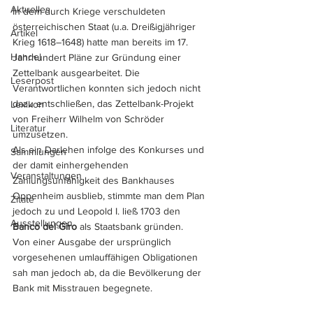
Aktuelles
In dem durch Kriege verschuldeten 
österreichischen Staat (u.a. Dreißigjähriger 
Artikel
Krieg 1618–1648) hatte man bereits im 17. 
Handel
Jahrhundert Pläne zur Gründung einer 
Zettelbank ausgearbeitet. Die 
Leserpost
Verantwortlichen konnten sich jedoch nicht 
dazu entschließen, das Zettelbank-Projekt 
Lexikon
von Freiherr Wilhelm von Schröder 
Literatur
umzusetzen.
Als ein Darlehen infolge des Konkurses und 
Sammlungen
der damit einhergehenden 
Veranstaltungen
Zahlungsunfähigkeit des Bankhauses 
Oppenheim ausblieb, stimmte man dem Plan 
Zitate
jedoch zu und Leopold I. ließ 1703 den 
Ausstellungen
Banco del Giro
 als Staatsbank gründen. 
Von einer Ausgabe der ursprünglich 
vorgesehenen umlauffähigen Obligationen 
sah man jedoch ab, da die Bevölkerung der 
Bank mit Misstrauen begegnete. 