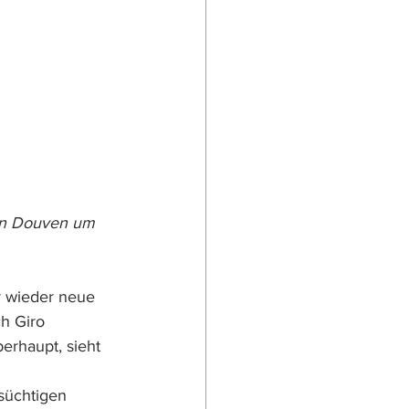
van Douven um 
r wieder neue 
h Giro 
erhaupt, sieht 
süchtigen 