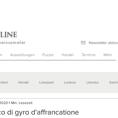
line
heinsammler
Newsletter abbo
m
Ausstellungen
Puzzle
Handel
Termine
Mehr
rtikel
Handel
Leserpost
Lexikon
Literatur
Samm
 2020
1 Min. Lesezeit
stellungen
o di gyro d'affrancatione