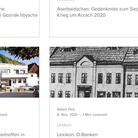
che
Aserbaidschan: Gedenknote zum Sie
i Goznak libysche
Krieg um Arzach 2020
Albert Pick
ezeit
8. Nov. 2021
1 Min. Lesezeit
Lexikon
rtreffen in
Lexikon: D-Banken