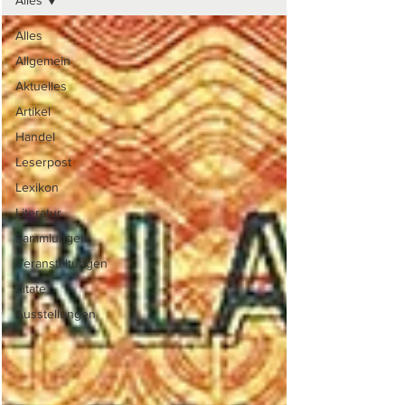
Alles
Alles
Allgemein
Aktuelles
Artikel
Handel
Leserpost
Lexikon
Literatur
Sammlungen
Veranstaltungen
Zitate
Ausstellungen