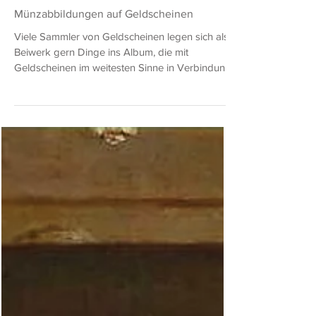
Michael H. Schöne
10. März
5 Min. Lesezeit
Münzabbildungen auf Geldscheinen
Viele Sammler von Geldscheinen legen sich als
Beiwerk gern Dinge ins Album, die mit
Geldscheinen im weitesten Sinne in Verbindung
stehen. Das Material ist vielfältig und scheinbar
unerschöpflich. Wir kennen Banknoten u. a. als
Toilettenpapier, Schwämme, Handtücher, auf
Streichholzheftchen, Postkarten und
Telefonkarten, und – da grafisch oft
anspruchsvoll – wohl am beliebtesten auf
Briefmarken. Abb. 1: Block der Russischen Post
von 2015 – 3 x 40 Rubel mit dem Porträt von
Jewge