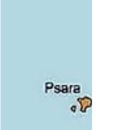
Antoine Coypel (1694–1752), Öl auf Leinwand,
1746, Abb. Wikimedia Commons. Die
Philosophie als der Versuch des Menschen, die
Rätsel seines Daseins zu lösen, ist älter als alle
geschrieb