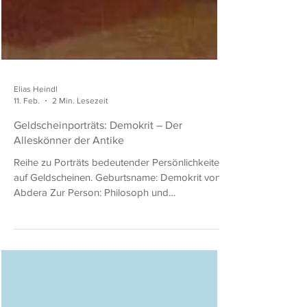
Elias Heindl
11. Feb.
2 Min. Lesezeit
Geldscheinporträts: Demokrit – Der
Alleskönner der Antike
Reihe zu Porträts bedeutender Persönlichkeiten
auf Geldscheinen. ​Geburtsname: Demokrit von
Abdera Zur Person: Philosoph und
Universalgelehrter ​Nationalität: Griechisch ​
Lebensdaten: 460 – 370 v. u. Z. ​Geburtsort:
Abdera (Thrakien) ​Sterbeort: Unbekannt
Heiterer Demokrit, Gemälde von Charles-